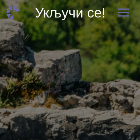
Пређи
Укључи се!
на
садржај