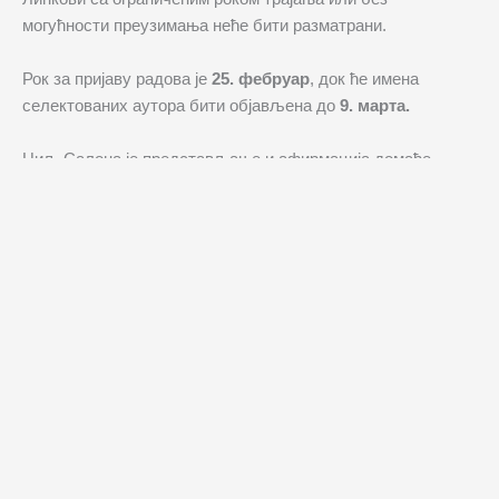
могућности преузимања неће бити разматрани.
Рок за пријаву радова је
25. фебруар
, док ће имена
селектованих аутора бити објављена до
9. марта.
Циљ Салона је представљање и афирмација домаће
илустраторске и аниматорске сцене, као и промоција и
популаризација ових умјетничких израза у Црној Гори.
Први Никшићки салон илустрације и анимације одржан је
прошле године у оквиру (РЕ)АНИМАЦИЈА Фестивала,
када је за излагање селектовано 37 аутора.
Манифестација се реализује у сарадњи НВО Реанимација,
Протос Филм, канцеларије Никшић 2030 – Европска
престоница културе и Никшићког позоришта, уз подршку
Министарства културе и медија, Филмског центра Црне
Горе, Општине Никшић, ИПЦ Технополис и Савеза