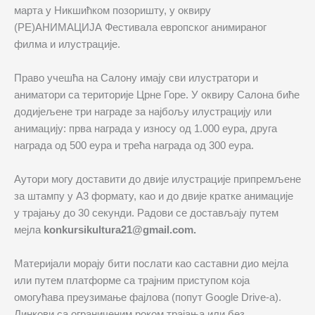
марта у Никшићком позоришту, у оквиру
(РЕ)АНИМАЦИЈА Фестивала европског анимираног
филма и илустрације.
Право учешћа на Салону имају сви илустратори и
аниматори са територије Црне Горе. У оквиру Салона биће
додијељене три награде за најбољу илустрацију или
анимацију: прва награда у износу од 1.000 еура, друга
награда од 500 еура и трећа награда од 300 еура.
Аутори могу доставити до двије илустрације припремљене
за штампу у А3 формату, као и до двије кратке анимације
у трајању до 30 секунди. Радови се достављају путем
мејла
konkursikultura21@gmail.com.
Материјали морају бити послати као саставни дио мејла
или путем платформе са трајним приступом која
омогућава преузимање фајлова (попут Google Drive-a).
Линкови са ограниченим роком трајања или без