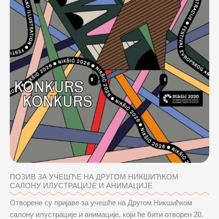
ПОЗИВ ЗА УЧЕШЋЕ НА ДРУГОМ НИКШИЋКОМ
САЛОНУ ИЛУСТРАЦИЈЕ И АНИМАЦИЈЕ
Отворене су пријаве за учешће на Другом Никшићком
салону илустрације и анимације, који ће бити отворен 20.